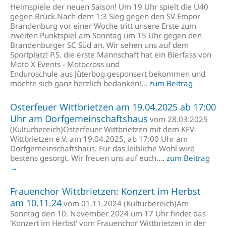
Heimspiele der neuen Saison! Um 19 Uhr spielt die Ü40
gegen Brück.Nach dem 1:3 Sieg gegen den SV Empor
Brandenburg vor einer Woche tritt unsere Erste zum
zweiten Punktspiel am Sonntag um 15 Uhr gegen den
Brandenburger SC Süd an. Wir sehen uns auf dem
Sportplatz! P.S. die erste Mannschaft hat ein Bierfass von
Moto X Events - Motocross und
Enduroschule aus Jüterbog gesponsert bekommen und
möchte sich ganz herzlich bedanken!...
zum Beitrag →
Osterfeuer Wittbrietzen am 19.04.2025 ab 17:00
Uhr am Dorfgemeinschaftshaus
vom 28.03.2025
(Kulturbereich)Osterfeuer Wittbrietzen mit dem KFV-
Wittbrietzen e.V. am 19.04.2025, ab 17:00 Uhr am
Dorfgemeinschaftshaus. Für das leibliche Wohl wird
bestens gesorgt. Wir freuen uns auf euch....
zum Beitrag
→
Frauenchor Wittbrietzen: Konzert im Herbst
am 10.11.24
vom 01.11.2024 (Kulturbereich)Am
Sonntag den 10. November 2024 um 17 Uhr findet das
'Konzert im Herbst' vom Frauenchor Wittbrietzen in der