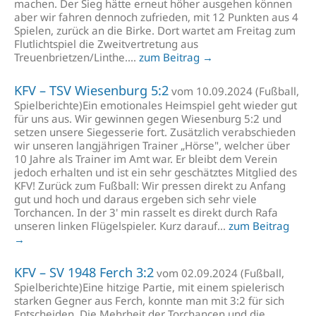
machen. Der Sieg hätte erneut höher ausgehen können
aber wir fahren dennoch zufrieden, mit 12 Punkten aus 4
Spielen, zurück an die Birke. Dort wartet am Freitag zum
Flutlichtspiel die Zweitvertretung aus
Treuenbrietzen/Linthe....
zum Beitrag →
KFV – TSV Wiesenburg 5:2
vom 10.09.2024 (Fußball,
Spielberichte)Ein emotionales Heimspiel geht wieder gut
für uns aus. Wir gewinnen gegen Wiesenburg 5:2 und
setzen unsere Siegesserie fort. Zusätzlich verabschieden
wir unseren langjährigen Trainer „Hörse", welcher über
10 Jahre als Trainer im Amt war. Er bleibt dem Verein
jedoch erhalten und ist ein sehr geschätztes Mitglied des
KFV! Zurück zum Fußball: Wir pressen direkt zu Anfang
gut und hoch und daraus ergeben sich sehr viele
Torchancen. In der 3' min rasselt es direkt durch Rafa
unseren linken Flügelspieler. Kurz darauf...
zum Beitrag
→
KFV – SV 1948 Ferch 3:2
vom 02.09.2024 (Fußball,
Spielberichte)Eine hitzige Partie, mit einem spielerisch
starken Gegner aus Ferch, konnte man mit 3:2 für sich
Entscheiden. Die Mehrheit der Torchancen und die