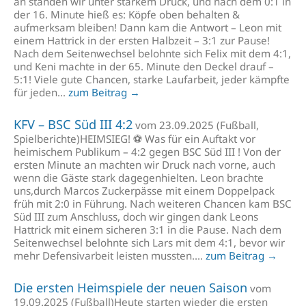
an standen wir unter starkem Druck, und nach dem 0:1 in
der 16. Minute hieß es: Köpfe oben behalten &
aufmerksam bleiben! Dann kam die Antwort – Leon mit
einem Hattrick in der ersten Halbzeit – 3:1 zur Pause!
Nach dem Seitenwechsel belohnte sich Felix mit dem 4:1,
und Keni machte in der 65. Minute den Deckel drauf –
5:1! Viele gute Chancen, starke Laufarbeit, jeder kämpfte
für jeden...
zum Beitrag →
KFV – BSC Süd III 4:2
vom 23.09.2025 (Fußball,
Spielberichte)HEIMSIEG! ⚽ Was für ein Auftakt vor
heimischem Publikum – 4:2 gegen BSC Süd III ! Von der
ersten Minute an machten wir Druck nach vorne, auch
wenn die Gäste stark dagegenhielten. Leon brachte
uns,durch Marcos Zuckerpässe mit einem Doppelpack
früh mit 2:0 in Führung. Nach weiteren Chancen kam BSC
Süd III zum Anschluss, doch wir gingen dank Leons
Hattrick mit einem sicheren 3:1 in die Pause. Nach dem
Seitenwechsel belohnte sich Lars mit dem 4:1, bevor wir
mehr Defensivarbeit leisten mussten....
zum Beitrag →
Die ersten Heimspiele der neuen Saison
vom
19.09.2025 (Fußball)Heute starten wieder die ersten