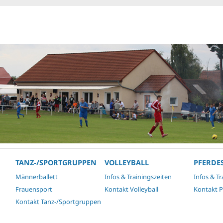
TANZ-/SPORTGRUPPEN
VOLLEYBALL
PFERDE
Männerballett
Infos & Trainingszeiten
Infos & Tr
Frauensport
Kontakt Volleyball
Kontakt P
Kontakt Tanz-/Sportgruppen