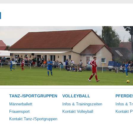
N
TANZ-/SPORTGRUPPEN
VOLLEYBALL
PFERDE
Männerballett
Infos & Trainingszeiten
Infos & Tr
Frauensport
Kontakt Volleyball
Kontakt P
Kontakt Tanz-/Sportgruppen