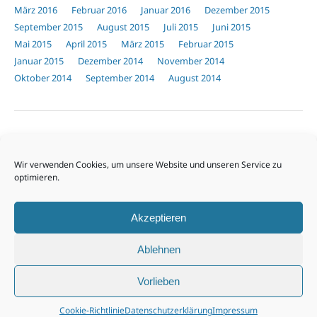
März 2016
Februar 2016
Januar 2016
Dezember 2015
September 2015
August 2015
Juli 2015
Juni 2015
Mai 2015
April 2015
März 2015
Februar 2015
Januar 2015
Dezember 2014
November 2014
Oktober 2014
September 2014
August 2014
Unsere Sponsoren
Wir verwenden Cookies, um unsere Website und unseren Service zu
optimieren.
Akzeptieren
Ablehnen
Vorlieben
© 2026 kfv-wittbrietzen.de
|
Impressum
|
Datenschutz
|
Cookie-
Richtlinie (EU)
|
Oben
Cookie-Richtlinie
Datenschutzerklärung
Impressum