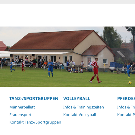
TANZ-/SPORTGRUPPEN
VOLLEYBALL
PFERDE
Männerballett
Infos & Trainingszeiten
Infos & Tr
Frauensport
Kontakt Volleyball
Kontakt P
Kontakt Tanz-/Sportgruppen