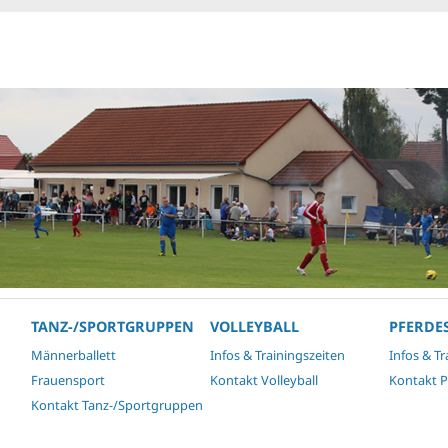
TANZ-/SPORTGRUPPEN
VOLLEYBALL
PFERDE
Männerballett
Infos & Trainingszeiten
Infos & Tr
Frauensport
Kontakt Volleyball
Kontakt P
Kontakt Tanz-/Sportgruppen