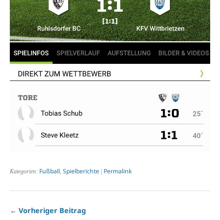
Fußball
Spielberichte
Permalink
Kategorien:
,
|
← Vorheriger Beitrag